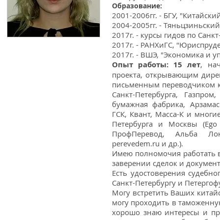
Образование:
2001-2006гг. - БГУ, "Китайски
2004-2005гг. - Тяньцзиньски
2017г. - курсы гидов по Санк
2017г. - РАНХиГС, "Юриспруд
2017г. - ВШЭ, "Экономика и 
Опыт работы: 15 лет
, на
проекта, открывающим дирек
письменным переводчиком ки
Санкт-Петербурга, Газпром,
бумажная фабрика, Арзамас
ГСК, Квант, Масса-К и многи
Петербурга и Москвы (Ego t
ПрофПеревод, Альба Лонг
perevedem.ru и др.).
Имею полномочия работать в
заверении сделок и документ
Есть удостоверения судебно
Санкт-Петербургу и Петергоф
Могу встретить Ваших китайс
могу проходить в таможенную
хорошо знаю интересы и пр